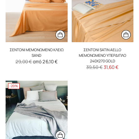
ΣΕΝΤΌΝΙ ΜΕΜΟΝΩΜΈΝΟ ΚΛΕΙΏ
ΣΕΝΤΌΝΙ SATIN AELLO
SAND
ΜΕΜΟΝΩΜΈΝΟ ΥΠΈΡΔΙΠΛΟ
Κανονική
29,00 €
από 26,10 €
240X270 GOLD
Κανονική
39,50 €
31,60 €
τιμή
τιμή
-20%