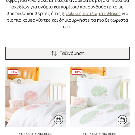
σφραγίδα ΑΝΕΜΟΣ. Επιλέξτε ανάμεσα σε μεγάλη ποικιλία
σχεδίων για αγόρια και κορίτσια και συνδυάστε τα με
βρεφικές κουβέρτες ή τις
βρεφικές παπλωματοθήκες
για
τις πιο κρύες νύχτες και δημιουργήστε τα πιο ξεχωριστά
σετ.
Ταξινόμηση
-10%
-10%
ΣΕΤ ΣΕΝΤΌΝΙΑ BEBE
ΣΕΤ ΣΕΝΤΌΝΙΑ BEBE