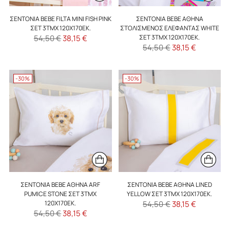
ΣΕΝΤΌΝΙΑ BEBE FILTA MINI FISH PINK
ΣΕΝΤΌΝΙΑ BEBE ΑΘΉΝΑ
ΣΕΤ 3ΤΜΧ 120X170ΕΚ.
ΣΤΟΛΙΣΜΈΝΟΣ ΕΛΈΦΑΝΤΑΣ WHITE
Κανονική
54,50 €
38,15 €
ΣΕΤ 3ΤΜΧ 120X170ΕΚ.
Κανονική
54,50 €
38,15 €
τιμή
τιμή
-30%
-30%
ΣΕΝΤΌΝΙΑ BEBE ΑΘΉΝΑ ARF
ΣΕΝΤΌΝΙΑ BEBE ΑΘΉΝΑ LINED
PUMICE STONE ΣΕΤ 3ΤΜΧ
YELLOW ΣΕΤ 3ΤΜΧ 120X170ΕΚ.
Κανονική
120X170ΕΚ.
54,50 €
38,15 €
Κανονική
54,50 €
38,15 €
τιμή
τιμή