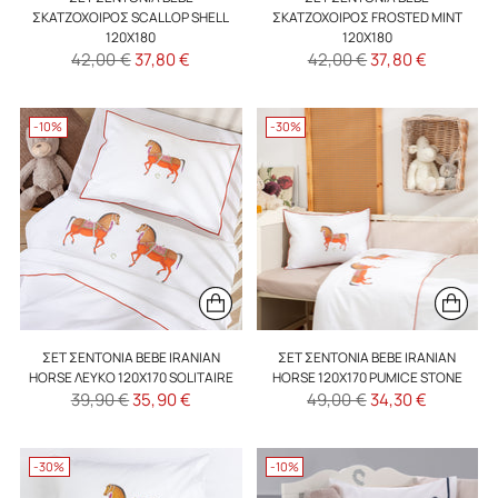
ΣΚΑΤΖΌΧΟΙΡΟΣ SCALLOP SHELL
ΣΚΑΤΖΌΧΟΙΡΟΣ FROSTED MINT
120X180
120X180
Κανονική
Κανονική
42,00 €
37,80 €
42,00 €
37,80 €
τιμή
τιμή
-10%
-30%
ΣΕΤ ΣΕΝΤΌΝΙΑ BEBE IRANIAN
ΣΕΤ ΣΕΝΤΌΝΙΑ BEBE IRANIAN
HORSE ΛΕΥΚΌ 120X170 SOLITAIRE
HORSE 120X170 PUMICE STONE
Κανονική
Κανονική
39,90 €
35,90 €
49,00 €
34,30 €
τιμή
τιμή
-30%
-10%