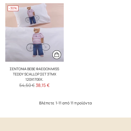
-30%
ΣΕΝΤΌΝΙΑ BEBE ΦΑΕΘΩΝ MISS
TEDDY SCALLOP ΣΕΤ 3ΤΜΧ
120X170ΕΚ.
Κανονική
54,50 €
38,15 €
τιμή
Βλέπετε 1-11 από 11 προϊόντα