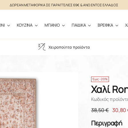
ΔΩΡΕΑΝ ΜΕΤΑΦΟΡΙΚΑ ΣΕ ΠΑΡΑΓΓΕΛΙΕΣ 69€ & ΑΝΩ ΕΝΤΟΣ ΕΛΛΑΔΟΣ
ΟΝΙ
ΚΟΥΖΙΝΑ
ΜΠΑΝΙΟ
ΠΑΙΔΙΚΑ
ΒΡΕΦΙΚΑ
Χ
Χειροποίητα προϊόντα
Έως -20%
Χαλί Ro
Κωδικός προϊόντ
Κανονική
38,50 €
30,80 
τιμή
Περιγραφή