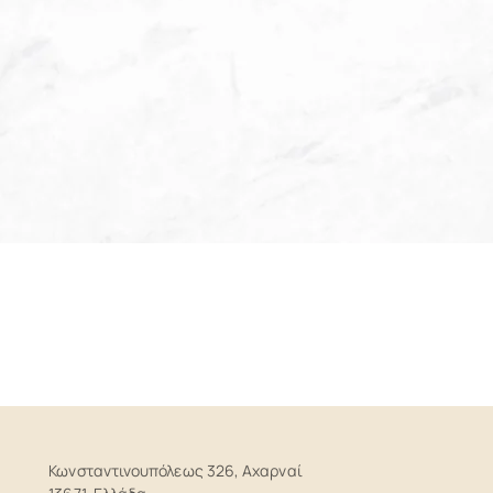
Κωνσταντινουπόλεως 326, Αχαρναί