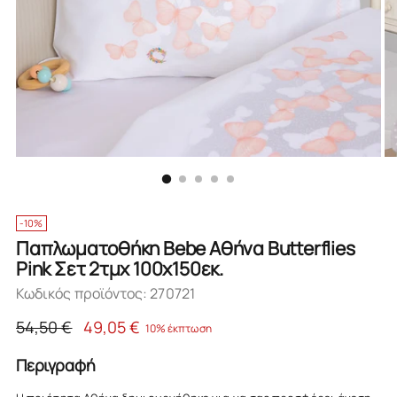
-10%
Παπλωματοθήκη Bebe Aθήνα Butterflies
Pink Σετ 2τμχ 100x150εκ.
Κωδικός προϊόντος: 270721
Κανονική
54,50 €
49,05 €
10% έκπτωση
τιμή
Περιγραφή