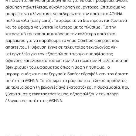
Η ποιότητα Αθήνα δημιουργήθηκε για να σας προσφέρει άνεση,
αίσθηση πολυτέλειας, εύκολη χρήση και αντοχές. Επιτύχαμε να
μπορείτε να πλένετε και να σιδερώνετε την ποιότητα ΑΘΗΝΑ
πολύ εύκολα (
easy
care
). Τα χρώματα να διατηρούνται ζωντανά
και τo ύφασμα να γίνεται καλύτερο με το πλύσιμο. Για την
κατασκευή του χρησιμοποιήσαμε την καλύτερη ποιότητα
βαμβακιού για να παράξουμε το νήμα
Combed
compact
που
απαιτείται. Η ύφανση έγινε σε τελευταίας τεχνολογίας
Air
-
Jet
εργαλεία για την εξασφάλιση της ομοιομορφίας της
ύφανσης και ελαχιστοποίηση των ελαττωμάτων. Η τελειοποίηση
(φινίρισμα) του υφάσματος όπως η βαφή ή τύπωμα, ο
μερσερισμός και η επεξεργασία
Sanfor
εξασφάλισαν την άριστη
ποιότητα ΑΘΗΝΑ. Το τύπωμα, το ράψιμο του τελικού προϊόντος
με τέλεια ραφή (4 βελονιές ανά εκατοστό) και η συσκευασία, που
γίνονται στις εγκαταστάσεις μας, εξασφαλίζουν τον πλήρη
έλεγχο της ποιότητας ΑΘΗΝΑ.