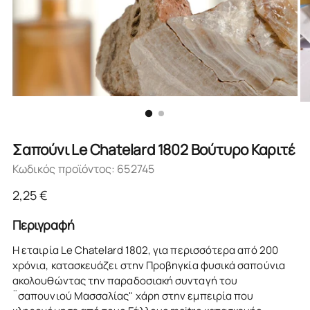
Σαπούνι Le Chatelard 1802 Βούτυρο Καριτέ
Κωδικός προϊόντος: 652745
Κανονική
2,25 €
τιμή
Περιγραφή
Η εταιρία Le Chatelard 1802, για περισσότερα από 200
χρόνια, κατασκευάζει στην Προβηγκία φυσικά σαπούνια
ακολουθώντας την παραδοσιακή συνταγή του
¨σαπουνιού Μασσαλίας" χάρη στην εμπειρία που