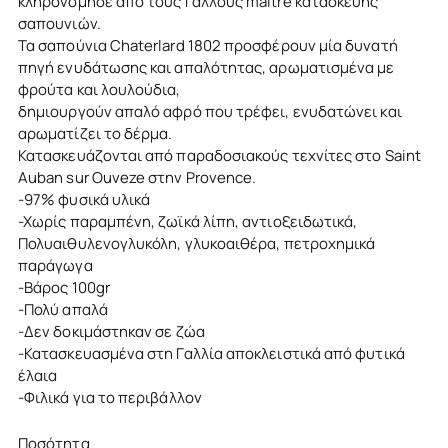
κληρονόμησε από τους Γάλλους maitre κατασκευής
σαπουνιών.
Τα σαπούνια Chaterlard 1802 προσφέρουν μία δυνατή
πηγή ενυδάτωσης και απαλότητας, αρωματισμένα με
φρούτα και λουλούδια,
δημιουργούν απαλό αφρό που τρέφει, ενυδατώνει και
αρωματίζει το δέρμα.
Κατασκευάζονται από παραδοσιακούς τεχνίτες στο Saint
Auban sur Ouveze στην Provence.
-97% φυσικά υλικά
-Χωρίς παραμπένη, ζωϊκά λίπη, αντιοξειδωτικά,
Πολυαιθυλενογλυκόλη, γλυκοαιθέρα, πετροχημικά
παράγωγα
-Bάρος 100gr
-Πολύ απαλά
-Δεν δοκιμάστηκαν σε ζώα
-Κατασκευασμένα στη Γαλλία αποκλειστικά από φυτικά
έλαια
-Φιλικά για το περιβάλλον
Ποσότητα