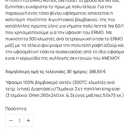
Η ποιότητα ERMO θα σας σκεπάσει το βράδυ και θα σας
ξυπνήσει ευχάριστα το πρωί με πολυτέλεια. Για την
παραγωγή ενός τόσο φίνου υφάσματος απαιτείται η
καλύτερη ποιότητα Αιγυπτιακού βαμβακιού, της πιο
κατάλληλης πρώτης ύλης για νήματα πολύ λεπτά Ne 60/1
που χρησιμοποιούμε για την ύφανση του ERMO. Με
πυκνότητα 300 κλωστές ανά τετραγωνική ίντσα το ERMO
μαζί με το τέλειο φινίρισμα την πολυτελή ραφή αζούρ και
την υφασμάτινη τσάντα συσκευασίας από το ίδιο ύφασμα
ειναι η κορωνίδα της συλλογής σεντονιών του ΑΝΕΜΟΥ.
Χαμηλότερη τιμή τις τελευταίες 30 ημέρες:
166,50 €
Ύφασμα 100% βαμβακερό σατέν (300TC κλωστές ανά
τετρ. ίντσα) Διαστάσεις/Τεμάχια: Σετ παπλ/κη king size:
(3 τεμάχια: Θήκη 260x240 εκ. & Ζεύγος μαξ/κες 50x75 εκ.)
Ποσότητα
Ποσότητα