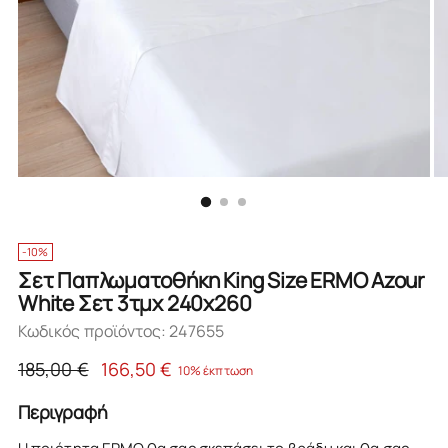
-10%
Σετ Παπλωματοθήκη King Size ERMO Azour
White Σετ 3τμχ 240x260
Κωδικός προϊόντος: 247655
Κανονική
185,00 €
166,50 €
10% έκπτωση
τιμή
Περιγραφή