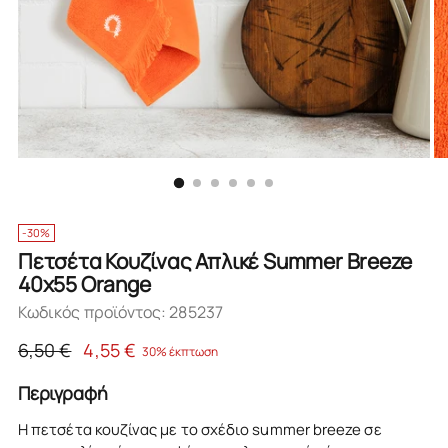
-30%
Πετσέτα Κουζίνας Απλικέ Summer Breeze
40x55 Orange
Κωδικός προϊόντος: 285237
Κανονική
6,50 €
4,55 €
30% έκπτωση
τιμή
Περιγραφή
Η πετσέτα κουζίνας με το σχέδιο summer breeze σε