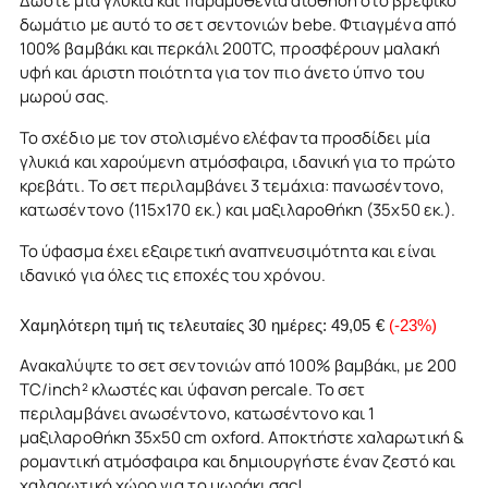
Δώστε μία γλυκιά και παραμυθένια αίσθηση στο βρεφικό
δωμάτιο με αυτό το σετ σεντονιών bebe. Φτιαγμένα από
100% βαμβάκι και περκάλι 200TC, προσφέρουν μαλακή
υφή και άριστη ποιότητα για τον πιο άνετο ύπνο του
μωρού σας.
Το σχέδιο με τον στολισμένο ελέφαντα προσδίδει μία
γλυκιά και χαρούμενη ατμόσφαιρα, ιδανική για το πρώτο
κρεβάτι. Το σετ περιλαμβάνει 3 τεμάχια: πανωσέντονο,
κατωσέντονο (115x170 εκ.) και μαξιλαροθήκη (35x50 εκ.).
Το ύφασμα έχει εξαιρετική αναπνευσιμότητα και είναι
ιδανικό για όλες τις εποχές του χρόνου.
Χαμηλότερη τιμή τις τελευταίες 30 ημέρες:
49,05 €
(-23%)
Ανακαλύψτε το σετ σεντονιών από 100% βαμβάκι, με 200
TC/inch² κλωστές και ύφανση percale. To σετ
περιλαμβάνει ανωσέντονο, κατωσέντονο και 1
μαξιλαροθήκη 35x50 cm oxford. Αποκτήστε χαλαρωτική &
ρομαντική ατμόσφαιρα και δημιουργήστε έναν ζεστό και
χαλαρωτικό χώρο για το μωράκι σας!