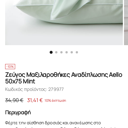
-10%
Ζεύγος Μαξιλαροθήκες Αναδίπλωσης Aello
50x75 Mint
Κωδικός προϊόντος: 279977
Κανονική
34,90 €
31,41 €
10% έκπτωση
τιμή
Περιγραφή
Φέρτε την αίσθηση δροσιάς και ανανέωσης στο