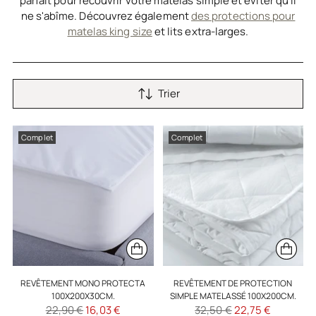
parfait pour recouvrir votre matelas simple et éviter qu'il
ne s'abîme. Découvrez également
des protections pour
matelas king size
et lits extra-larges.
Trier
Complet
Complet
REVÊTEMENT MONO PROTECTA
REVÊTEMENT DE PROTECTION
100X200X30CM.
SIMPLE MATELASSÉ 100X200CM.
Prix
Prix
22,90 €
16,03 €
32,50 €
22,75 €