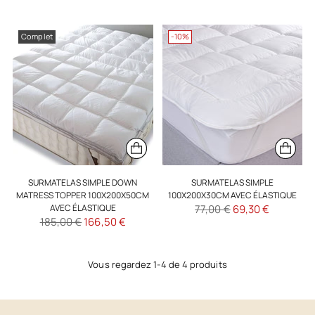
normal
normal
Complet
-10%
SURMATELAS SIMPLE DOWN
SURMATELAS SIMPLE
MATRESS TOPPER 100X200X50CM
100X200X30CM AVEC ÉLASTIQUE
Prix
AVEC ÉLASTIQUE
77,00 €
69,30 €
Prix
185,00 €
166,50 €
normal
normal
Vous regardez 1-4 de 4 produits