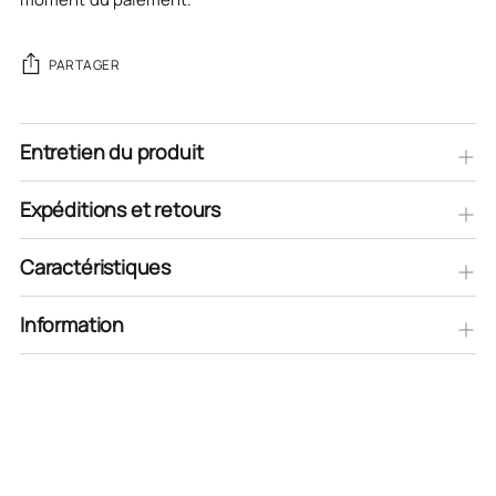
PARTAGER
Entretien du produit
Expéditions et retours
Caractéristiques
Information
Ajouter
un
produit
à