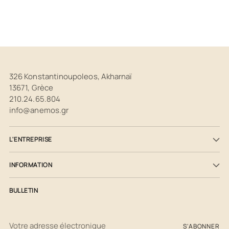
votre
panier
326 Konstantinoupoleos, Akharnaï
13671, Grèce
210.24.65.804
info@anemos.gr
L'ENTREPRISE
INFORMATION
BULLETIN
Votre
S'ABONNER